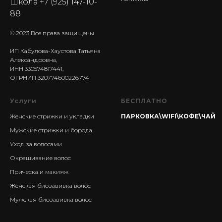
Школа
+7 (925) 147-10-
88
© 2023 Все права защищены
ИП Кабулова-Хаустова Татьяна
Александровна,
ИНН 330574817441,
ОГРНИП 320774600226774
Услуги
БЕСПЛАТНО
Женские стрижки и укладки
ПАРКОВКА\WIFI\КОФЕ\ЧАЙ
Мужские стрижки и борода
Уход за волосами
Окрашивание волос
Прическа и макияж
Женская биозавивка волос
Мужская биозавивка волос