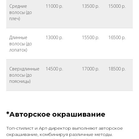
Средние
11000 р.
13500 р.
15000 р.
*а
волосы (до
о
плеч)
Длинные
13000 р.
15500 р.
16500 р.
*а
волосы (до
о
лопаток)
Сверхдлинные
14500 р.
17000 р.
18500 р.
*а
волосы (до
о
поясницы)
*Авторское окрашивание
Топ-стилист и Арт-директор выполняют авторское
окрашивание, комбинируя различные методы.