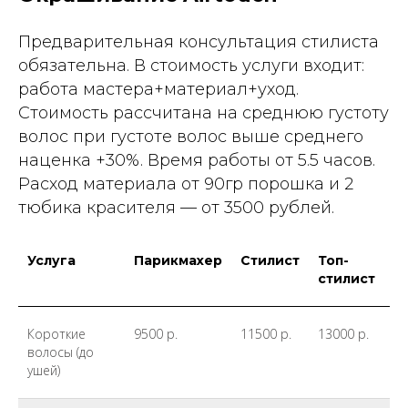
Предварительная консультация стилиста
обязательна. В стоимость услуги входит:
работа мастера+материал+уход.
Стоимость рассчитана на среднюю густоту
волос при густоте волос выше среднего
наценка +30%. Время работы от 5.5 часов.
Расход материала от 90гр порошка и 2
тюбика красителя — от 3500 рублей.
Услуга
Парикмахер
Стилист
Топ-
А
стилист
Д
Короткие
9500 р.
11500 р.
13000 р.
*а
волосы (до
о
ушей)